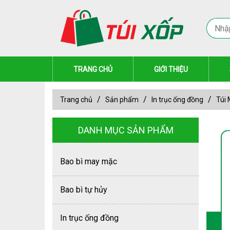
TRANG CHỦ
GIỚI THIỆU
Trang chủ
Sản phẩm
In trục ống đồng
Túi
DANH MỤC SẢN PHẨM
Bao bì may mặc
Bao bì tự hủy
In trục ống đồng