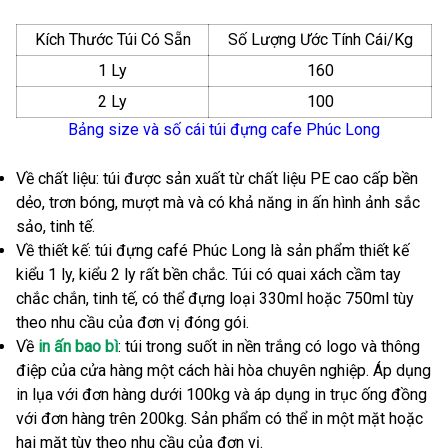
Kích Thước Túi Có Sẵn
Số Lượng Ước Tính Cái/Kg
1 Ly
160
2 Ly
100
Bảng size và số cái túi đựng cafe Phúc Long
Về chất liệu: túi được sản xuất từ chất liệu PE cao cấp bền
dẻo, trơn bóng, mượt mà và có khả năng in ấn hình ảnh sắc
sảo, tinh tế.
Về thiết kế: túi đựng café Phúc Long là sản phẩm thiết kế
kiểu 1 ly, kiểu 2 ly rất bền chắc. Túi có quai xách cầm tay
chắc chắn, tinh tế, có thể đựng loại 330ml hoặc 750ml tùy
theo nhu cầu của đơn vị đóng gói.
Về
in ấn bao bì
: túi trong suốt in nền trắng có logo và thông
điệp của cửa hàng một cách hài hòa chuyên nghiệp. Áp dụng
in lụa với đơn hàng dưới 100kg và áp dụng in trục ống đồng
với đơn hàng trên 200kg. Sản phẩm có thể in một mặt hoặc
hai mặt tùy theo nhu cầu của đơn vị.