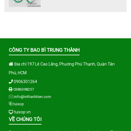
CÔNG TY BAO BÌ TRUNG THÀNH
Địa chỉ:197 Lê Cao Lãng, Phường Phú Thạnh, Quận Tân
Phú, HCM
0906301264
0386398257
info@inthanhtien.com
tuixop
tuixop.vn
VỀ CHÚNG TÔI