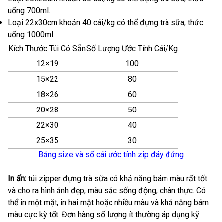
uống 700ml.
Loại 22x30cm khoản 40 cái/kg có thể đựng trà sữa, thức
uống 1000ml.
Kích Thước Túi Có Sẵn
Số Lượng Ước Tính Cái/Kg
12×19
100
15×22
80
18×26
60
20×28
50
22×30
40
25×35
30
Bảng size và số cái ước tính zip đáy đứng
In ấn:
túi zipper đựng trà sữa có khả năng bám màu rất tốt
và cho ra hình ảnh đẹp, màu sắc sống động, chân thực. Có
thể in một mặt, in hai mặt hoặc nhiều màu và khả năng bám
màu cực kỳ tốt. Đơn hàng số lượng ít thường áp dụng kỹ